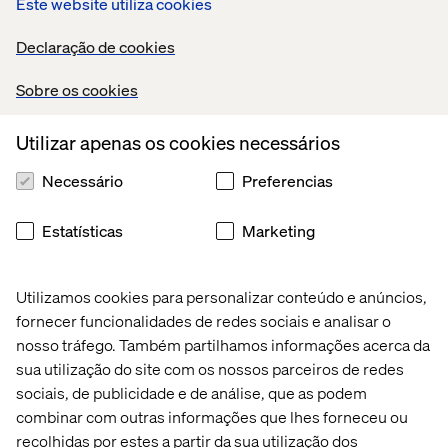
The Valtech Innovation Mag
Este website utiliza cookies
Declaração de cookies
Get inspired by the latest innovations in retail;
innovations worth banking on.
Sobre os cookies
Utilizar apenas os cookies necessários
Necessário
Preferencias
Estatísticas
Marketing
Página inicial
Sobre
Escritórios
Carreiras
Utilizamos cookies para personalizar conteúdo e anúncios,
fornecer funcionalidades de redes sociais e analisar o
nosso tráfego. Também partilhamos informações acerca da
sua utilização do site com os nossos parceiros de redes
sociais, de publicidade e de análise, que as podem
combinar com outras informações que lhes forneceu ou
recolhidas por estes a partir da sua utilização dos