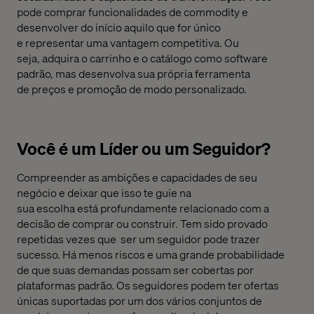
pode comprar funcionalidades de commodity e
desenvolver
do início aquilo que for
único
e
representar
uma vantagem competitiva
. O
u
seja,
adquira
o carrinho e o catálogo como software
padrão, mas desenvolva s
ua
própri
a ferramenta
de
preços e promoção
de modo
personalizado.
Você é um Líder ou um Seguidor?
C
ompreender as ambições e capacidades d
e
seu
negócio e deixar que isso
te
guie na
sua
escolha
está
profundamente r
elacionado com a
decisão de comprar ou construir. Tem sido provado
repetidas vezes
que
ser um seguidor
pode trazer
sucesso
. Há menos riscos e
uma grande
probabilidade
de
que
suas demandas
possam ser cobert
a
s por
plataformas padrão. Os seguidores podem ter ofertas
únicas
suportadas por um dos vários conjuntos
de