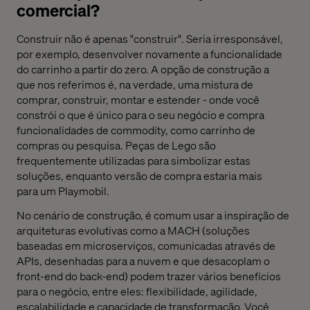
comercial?
Construir não é apenas "construir". Seria irresponsável,
por exemplo, desenvolver novamente a funcionalidade
do carrinho a partir do zero. A opção
de
construção a
que
nos referimos
é
, na verdade,
uma mistura de
comprar, construir, montar e estender - onde você
constrói o que é único para o seu negócio e compra
funcionalidades de commodity, como carrinho de
compras ou pesquisa.
Peças de L
ego são
frequentemente utilizad
a
s para simbolizar estas
soluções, enquanto versão
de compra
estaria mais
para
um
Playmobil.
No cenário de construção, é comum usar a inspiração de
arquiteturas evolutivas como a MACH
(
soluções
baseadas em
microserviços
, comunica
das
através de
APIs, desenhadas para a nuvem e
que
desacopla
m
o
front-
end
do
back-end
)
podem trazer vários benefícios
para o negócio
, entre eles:
flexibilidade, agilidade,
escalabilidade e
capacidade de transformação
. Você