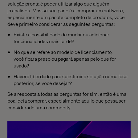
solução
pronta
é
poder
utilizar
algo que
alguém
já
analisou
. Mas
se seu pano é
a comprar um software,
especialmente um pacote completo de produtos, você
deve primeiro considerar as seguintes perguntas:
Existe a possibilidade
de mudar ou adicionar
funcionalidades mais tarde?
No que se refere ao
modelo de licenciamento,
você
ficará preso
ou
pagará
apenas pelo que
for
usado
?
Haverá liberdade
para substituir a solução numa fase
posterior, se
você desejar
?
Se a resposta a todas
as perguntas
for sim, então é uma
boa ideia comprar, especialmente
aquilo que possa
ser
considerad
o
uma
commodity
.