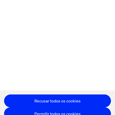
Página inicial
Sobre
Escritórios
Carreiras
Política de cookies
Aviso de Privacidade
Stay in touch
Editar as preferências de cookies
Recusar todos os cookies
Permitir todos os cookies