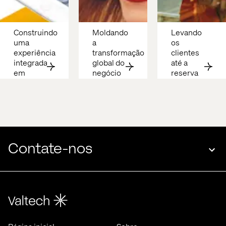
Construindo 
Moldando 
Levando 
uma 
a 
os 
experiência 
transformação 
clientes 
integrada 
global do 
até a 
em 
negócio
reserva
diversas 
plataformas
Contate-nos