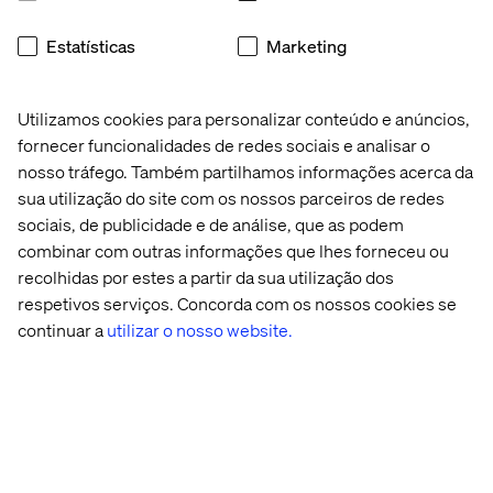
Estatísticas
Marketing
Utilizamos cookies para personalizar conteúdo e anúncios,
Quando a base é sólida, o time pode construir mais
rápido e usar o tempo que sobra para agregar mais valor
fornecer funcionalidades de redes sociais e analisar o
criativo.
nosso tráfego. Também partilhamos informações acerca da
sua utilização do site com os nossos parceiros de redes
sociais, de publicidade e de análise, que as podem
combinar com outras informações que lhes forneceu ou
recolhidas por estes a partir da sua utilização dos
respetivos serviços. Concorda com os nossos cookies se
- Roxana Brongo, Creative Lead, Valtech Canada
continuar a
utilizar o nosso website.
O tipo de empresa que pode tirar mais vantagem de
sistemas de design são as que lidam com estruturas
internas complexas, várias plataformas e marcas, o que
dificulta o ritmo de produção e o nível de qualidade que é
esperado da organização.
Quando tantas coisas são pré definidas, trabalhar com