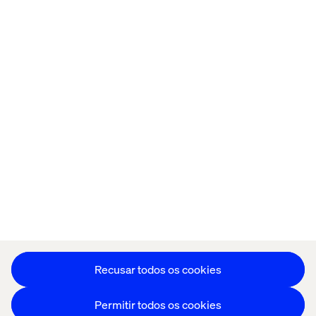
Página inicial
Sobre
Escritórios
Carreiras
Política de cookies
Aviso de Privacidade
Stay in touch
Editar as preferências de cookies
Recusar todos os cookies
Permitir todos os cookies