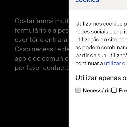
Gostaríamos muito de ouvir de si! Pr
Utilizamos cookies p
formulário e a pessoa mais próxima 
redes sociais e anal
escritório entrará em contacto consi
utilização do site co
as podem combinar c
Caso necessite de um formato altern
partir da sua utiliz
apoio de comunicação para fornecer
continuar a
utilizar 
por favor contacte
Sheree Atcheson
.
Utilizar apenas 
Necessário
Pre