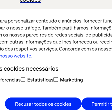
eencha o
ara personalizar conteúdo e anúncios, fornecer fun
do
isar o nosso tráfego. Também partilhamos informaçõ
go.
m os nossos parceiros de redes sociais, de publicid
om outras informações que lhes forneceu ou recolh
ativo e/ou
ação dos respetivos serviços. Concorda com os nosso
 feedback,
o nosso website.
os cookies necessários
ferencias
Estatísticas
Marketing
Recusar todos os cookies
Permitir 