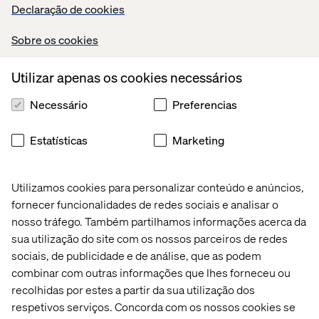
Declaração de cookies
Não perca esta oportunidade. Entre em contato e dê o
primeiro passo em direção a uma parceria de sucesso
Sobre os cookies
com
Enterprise
Transformation
da Valtech. Estamos
prontos para ser sua parceira na inovação.
Utilizar apenas os cookies necessários
Necessário
Preferencias
Estatísticas
Marketing
Utilizamos cookies para personalizar conteúdo e anúncios,
fornecer funcionalidades de redes sociais e analisar o
nosso tráfego. Também partilhamos informações acerca da
sua utilização do site com os nossos parceiros de redes
sociais, de publicidade e de análise, que as podem
combinar com outras informações que lhes forneceu ou
recolhidas por estes a partir da sua utilização dos
respetivos serviços. Concorda com os nossos cookies se