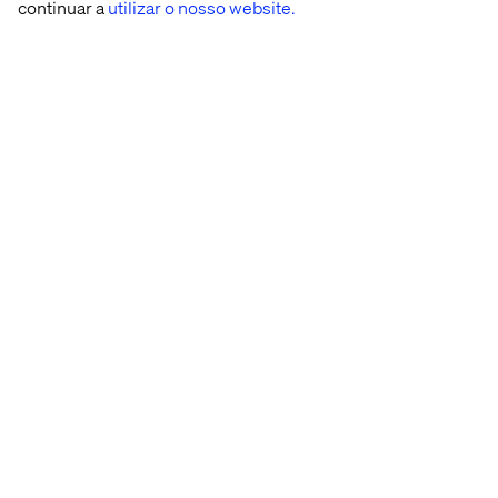
continuar a
utilizar o nosso website.
Cresça suas squads de software e nuvem
Aumente a flexibilidade e reduza riscos com
nossa expertise testada e comprovada em .NET,
Java, Javascript, as principais plataformas de
comércio, integrações, DevOps e muito mais.
Sinta-se confiante
A Valtech é uma parceira global, com cases de
transformação de negócios em todo o mundo.