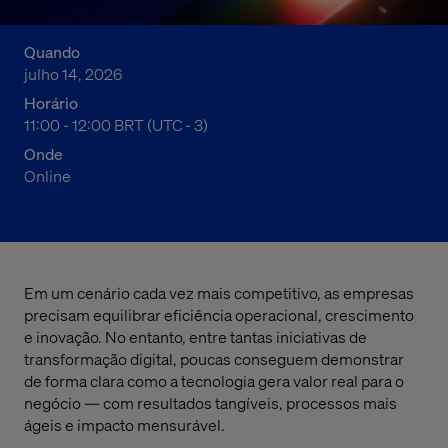
Quando
julho 14, 2026
Horário
08:00 AM to 09:00 AM Brasília Time
11:00 - 12:00 BRT (UTC - 3)
Onde
Online
Em um cenário cada vez mais competitivo, as empresas
precisam equilibrar eficiência operacional, crescimento
e inovação. No entanto, entre tantas iniciativas de
transformação digital, poucas conseguem demonstrar
de forma clara como a tecnologia gera valor real para o
negócio — com resultados tangíveis, processos mais
ágeis e impacto mensurável.