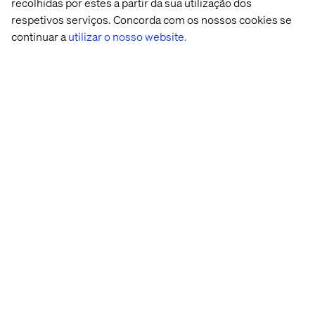
recolhidas por estes a partir da sua utilização dos
Account Director, Valtech
respetivos serviços. Concorda com os nossos cookies se
continuar a
utilizar o nosso website.
Carlos Haruo
Executivo de Soluções e Tecnologia, Camil
Alimentos
Página inicial
Sobre