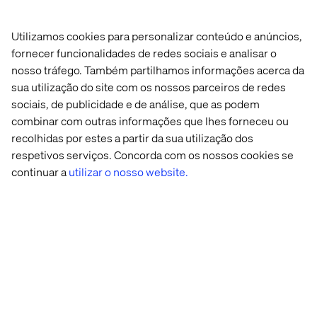
MACH Alliance
Utilizamos cookies para personalizar conteúdo e anúncios,
Além disso, discutiremos o cenário atual das plataformas
fornecer funcionalidades de redes sociais e analisar o
de Martech Enterprise no Brasil:
nosso tráfego. Também partilhamos informações acerca da
sua utilização do site com os nossos parceiros de redes
Visão geral
sociais, de publicidade e de análise, que as podem
DXPs: Definição, pontos fortes, pontos fracos e
combinar com outras informações que lhes forneceu ou
recomendações
recolhidas por estes a partir da sua utilização dos
Relação matriz x filial: limitações, budget, etc
respetivos serviços. Concorda com os nossos cookies se
continuar a
utilizar o nosso website.
Página inicial
Sobre
Escritórios
Carreiras