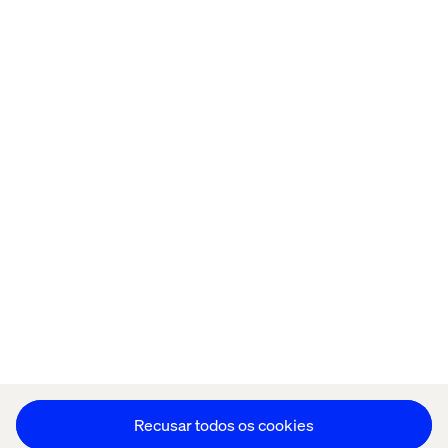
Página inicial
Sobre
Escritórios
Carreiras
Política de cookies
Aviso de Privacidade
Stay in touch
Editar as preferências de cookies
Recusar todos os cookies