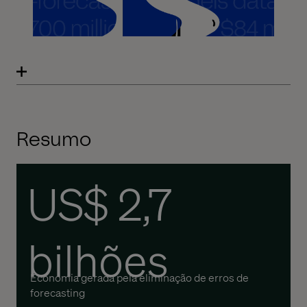
Resumo
US$ 2,7
bilhões
Economia gerada pela eliminação de erros de
forecasting