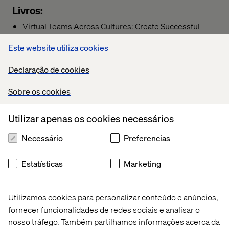
Vaga
Livros:
Virtual Teams Across Cultures: Create Successful
Teams Around the World
Este website utiliza cookies
The Culture Map: Decoding How People Think, Lead,
and Get Things Done Across Cultures
Declaração de cookies
A Ciência da Felicidade
Sobre os cookies
Utilizar apenas os cookies necessários
Necessário
Preferencias
Estatísticas
Marketing
Utilizamos cookies para personalizar conteúdo e anúncios,
fornecer funcionalidades de redes sociais e analisar o
nosso tráfego. Também partilhamos informações acerca da