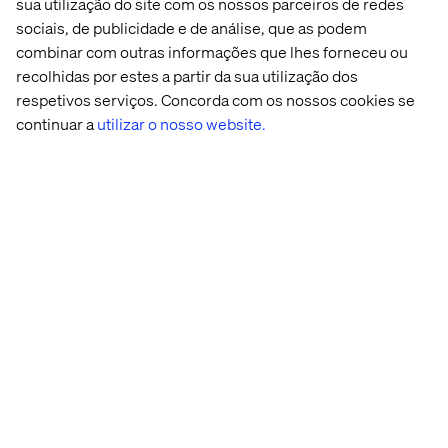
Mais sobre Diversidade &
sua utilização do site com os nossos parceiros de redes
Inclusão
sociais, de publicidade e de análise, que as podem
combinar com outras informações que lhes forneceu ou
recolhidas por estes a partir da sua utilização dos
Insight
Insight
Insight
Insight
respetivos serviços. Concorda com os nossos cookies se
continuar a
utilizar o nosso website.
People 
Redefining 
Leading 
Shaping 
stories: 
leadership 
with 
the 
Working 
with 
collaboration 
future 