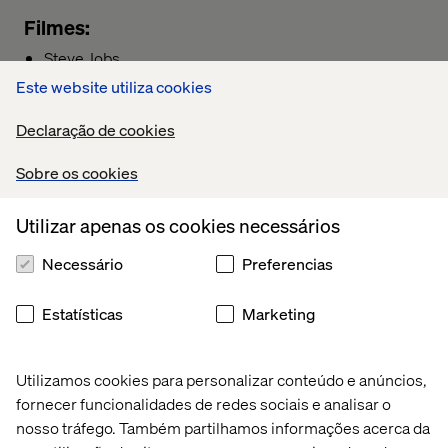
Filmes:
Steve Jobs
Este website utiliza cookies
A Rede Social
A Senha: Swordfish
Declaração de cookies
Trilogia
Matrix
Sobre os cookies
Lucy
Utilizar apenas os cookies necessários
Necessário
Preferencias
Livros:
Código limpo
Estatísticas
Marketing
Arquitetura limpa
Utilizamos cookies para personalizar conteúdo e anúncios,
fornecer funcionalidades de redes sociais e analisar o
nosso tráfego. Também partilhamos informações acerca da