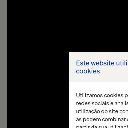
Este website util
cookies
Utilizamos cookies p
redes sociais e anal
utilização do site co
as podem combinar c
partir da sua utiliz