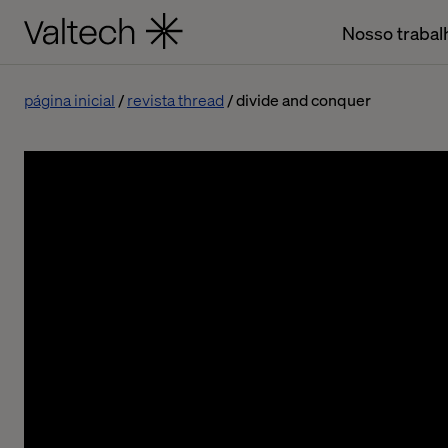
Nosso trabal
página inicial
revista thread
divide and conquer