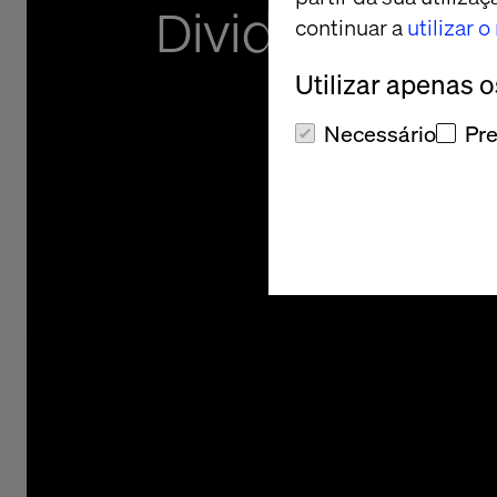
Divide and c
continuar a
utilizar 
Utilizar apenas 
How digital twins are
Necessário
Pre