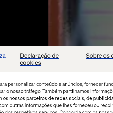
iza
Declaração de
Sobre os 
cookies
ara personalizar conteúdo e anúncios, fornecer fun
isar o nosso tráfego. Também partilhamos informaçõ
m os nossos parceiros de redes sociais, de publicid
THREAD
om outras informações que lhes forneceu ou recolh
ação dos respetivos serviços. Concorda com os nosso