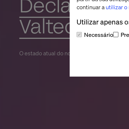
Declaração 
continuar a
utilizar 
Valtech
Utilizar apenas 
Necessário
Pre
O estado atual do nosso site.