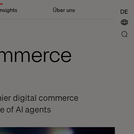
Insights
Über uns
DE
commerce
mier digital commerce
e of AI agents