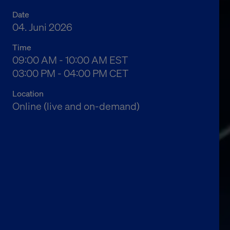
Date
04. Juni 2026
Time
04:00 AM to 05:00 AM Eastern Standard Time
09:00 AM - 10:00 AM EST
10:00 AM to 11:00 AM Central European Time
03:00 PM - 04:00 PM CET
Location
Online (live and on-demand)