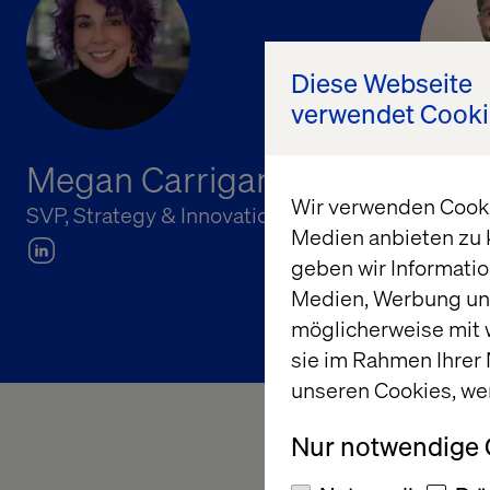
Diese Webseite
verwendet Cooki
Megan Carrigan
Chu
Wir verwenden Cookie
SVP, Strategy & Innovation, Valtech
Princip
Medien anbieten zu 
geben wir Informatio
Medien, Werbung und
möglicherweise mit 
sie im Rahmen Ihrer
unseren Cookies, we
Nur notwendige