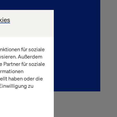
kies
ktionen für soziale
lysieren. Außerdem
 Partner für soziale
ormationen
llt haben oder die
inwilligung zu