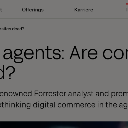
t
Offerings
Karriere
bsites dead?
o agents: Are 
d?
-renowned Forrester analyst and pre
thinking digital commerce in the ag