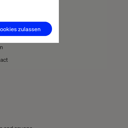
ce
ookies zulassen
 journeys
em
pact