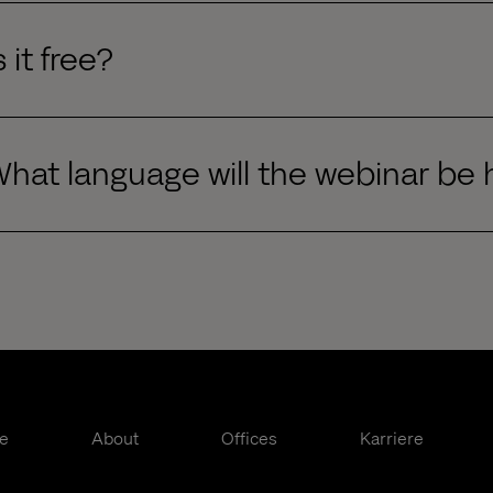
s it free?
hat language will the webinar be 
te
About
Offices
Karriere