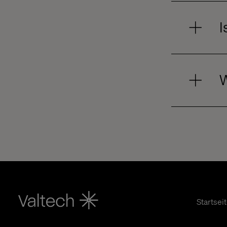
I
W
Startsei