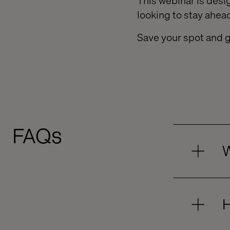
This webinar is desi
looking to stay ahe
Save your spot and g
FAQs
W
H