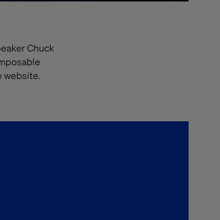
speaker Chuck
composable
he website.