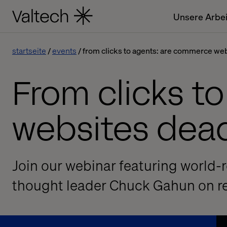
Unsere Arbei
startseite
events
from clicks to agents: are commerce we
From clicks t
websites dea
Join our webinar featuring world
thought leader Chuck Gahun on re