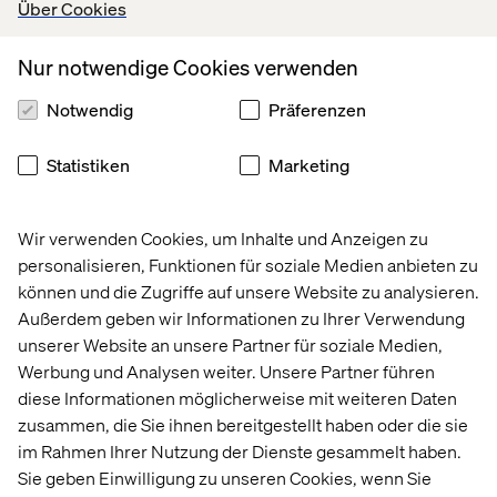
Über Cookies
der Transformation ihrer Unternehmen durch die
erfolgreiche Bereitstellung von End-to-End-E-
Nur notwendige Cookies verwenden
Commerce-Lösungen, wobei die komplette Suite der
SAP CX-Produkte zum Einsatz kommt.
Notwendig
Präferenzen
Valtechs langjährige Expertise wurde in Nordamerika
und Deutschland offiziell anerkannt: "Die Auszeichnung
Statistiken
Marketing
SAP Recognized Expertise zeichnet kompetente Partner
aus, die in einem bestimmten Bereich, einer bestimmten
SAP-Lösung oder Branche eine Spezialisierung,
Wir verwenden Cookies, um Inhalte und Anzeigen zu
umfassende Erfahrung und erfolgreiche Kundenprojekte
personalisieren, Funktionen für soziale Medien anbieten zu
erworben haben." Darüber hinaus sind wir sowohl in
können und die Zugriffe auf unsere Website zu analysieren.
Nordamerika als auch in Deutschland ein SAP CX Gold
Außerdem geben wir Informationen zu Ihrer Verwendung
Partner.
unserer Website an unsere Partner für soziale Medien,
Werbung und Analysen weiter. Unsere Partner führen
diese Informationen möglicherweise mit weiteren Daten
zusammen, die Sie ihnen bereitgestellt haben oder die sie
im Rahmen Ihrer Nutzung der Dienste gesammelt haben.
Sie geben Einwilligung zu unseren Cookies, wenn Sie