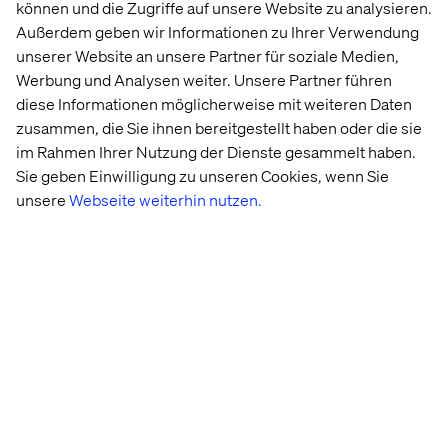
können und die Zugriffe auf unsere Website zu analysieren.
zu WeChat oder Facebook Messenger stehen hier die
Außerdem geben wir Informationen zu Ihrer Verwendung
Schnittstellen für Integrationen von Zahlfunktionen noch
unserer Website an unsere Partner für soziale Medien,
nicht in hinreichendem Maß zur Verfügung.
Werbung und Analysen weiter. Unsere Partner führen
Wer evaluiert, ob und wann sich eine Investition in diesen
diese Informationen möglicherweise mit weiteren Daten
Vertriebskanal lohnt, muss eine Vielzahl an Fragen an
zusammen, die Sie ihnen bereitgestellt haben oder die sie
sich selbst und den eigenen Business Cases
im Rahmen Ihrer Nutzung der Dienste gesammelt haben.
beantworten. Was sind die konkreten Ziele dieser Art der
Sie geben Einwilligung zu unseren Cookies, wenn Sie
Kommunikation? Welche Applikation kann mir helfen,
unsere
Webseite weiterhin nutzen.
meine Zielgruppe zu erreichen? Ist eine Integration dort
möglich? Werde ich eine skalierbare Infrastruktur
entwickeln können, die mir erlaubt, auf einem hohen
individuellen Niveau bei zugleich extrem kurzen
Antwortzeiten zu kommunizieren, die idealerweise
unabhängig von den Services realisiert werden. Besitzt
meine Marke ein solches Maß an Vertrauen der Nutzer,
dass sie Geld über ein solch informellen
Kommunikationskanal transferieren würden? Muss ich
mir eine Finanzinstitution wie eine Bank, die bereits
dieses Vertrauen genießt, als Partner an die Seite holen?
Die Frage, die jedoch vor allem anderen beantwortet