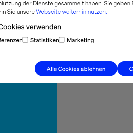
urator
 Nutzung der Dienste gesammelt haben. Sie geben E
Trucks
nn Sie unsere
Webseite weiterhin nutzen.
 Cookies verwenden
ferenzen
Statistiken
Marketing
edes-Benz Trucks
b-Konfigurator.
Alle Cookies ablehnen
C