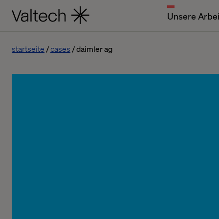
Unsere Arbei
startseite
cases
daimler ag