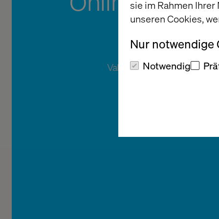
Online-Konfig
sie im Rahmen Ihrer
für 
unseren Cookies, we
Nur notwendige
Notwendig
Prä
Valtech entwickelt für Merc
einen neuen We