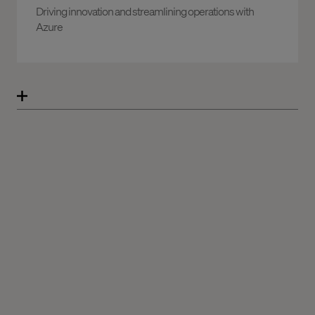
Driving innovation and streamlining operations with
Azure