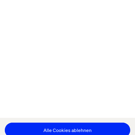
Startseite
About
Offices
Karriere
Datenschutzerklärung
Erklärung zu Cookies
Impressum
Barrierefreiheit
Stay in touch
Cookie-Einstellungen ändern
Alle Cookies ablehnen