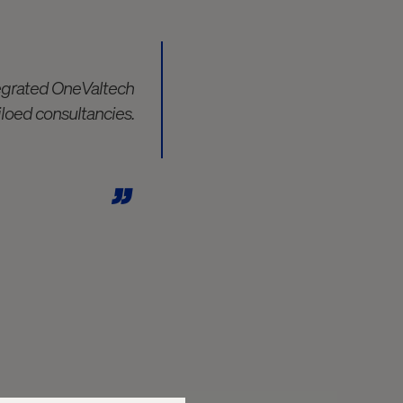
ntegrated OneValtech
iloed consultancies.