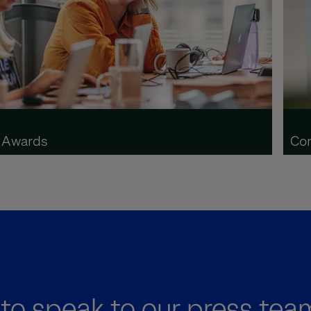
Awards
Co
to speak to our press tea