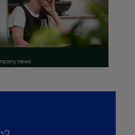
mpany news
m?