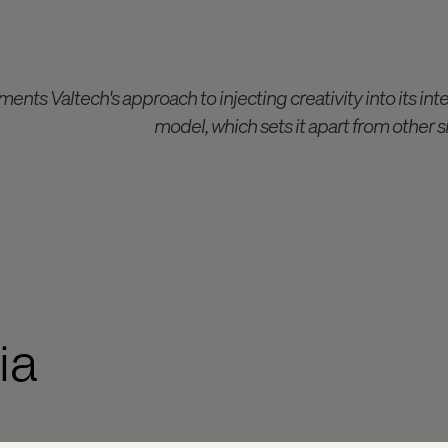
ents Valtech's approach to injecting creativity into its i
model, which sets it apart from other s
ia