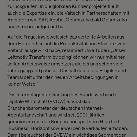
zurückgreifen. In die globalen Kundenprojekte fließt
auch die Expertise ein, die Valtech in Partnerschaften mit
Anbietern wie SAP, Adobe, Optimizely (bald Optimizely)
und Sitecore aufgebaut hat.
Auf die Frage, inwieweit sich das verteilte Arbeiten aus
dem Homeoffice auf die Produktivität und Effizienz von
Valtech ausgewirkt habe, resümiert Uwe Tüben: „Unser
Leitmotiv ‚Transform by doing‘ können wir nur mit einer
agilen Arbeitsweise umsetzen, die bei uns schon viele
Jahre gang und gäbe ist. Deshalb leidet die Projekt- und
Teamarbeit unter den neuen Arbeitsbedingungen in
keiner Weise.“
Das Internetagentur-Ranking des Bundesverbands
Digitale Wirtschaft (BVDW) e. V. ist das
Branchenbarometer der deutschen Internet-
Agenturlandschaft und wird seit 2001 jährlich
gemeinsam mit den Kooperationspartnern HighText
iBusiness, Horizont sowie werben & verkaufen erhoben.
Damit beleuchtet der BVDW ein wichtiges Segment der