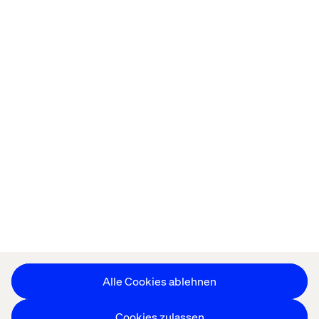
Startseite
About
Offices
Karriere
Datenschutzerklärung
Erklärung zu Cookies
Impressum
Barrierefreiheit
Stay in touch
Cookie-Einstellungen ändern
Alle Cookies ablehnen
Cookies zulassen