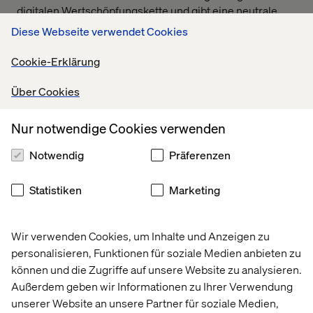
digitalen Wertschöpfungskette und gibt eine neutrale
Guidance innerhalb der Internetagentur-Branche. Mehr
Diese Webseite verwendet Cookies
Informationen unter
https://www.bvdw.org/der-
bvdw/gremien/internetagentur-ranking/ranking/
Cookie-Erklärung
Über Cookies
Über Valtech:
Valtech ist eine globale Digitalagentur, die sich auf die
Nur notwendige Cookies verwenden
Transformation von Unternehmen konzentriert. Das
Unternehmen ermöglicht seinen Kunden, die Trends von
Notwendig
Präferenzen
morgen zu antizipieren und liefert Innovation mit einem
Zweck. Indem Valtech dabei hilft, über digitale und
Statistiken
Marketing
physische Berührungspunkte direkter mit den
Verbrauchern in Kontakt zu treten, optimiert die Agentur
sowohl Markteinführungszeiten als auch die Rentabilität.
Wir verwenden Cookies, um Inhalte und Anzeigen zu
Als Netzwerk von mehr als 3.700 Innovatoren,
personalisieren, Funktionen für soziale Medien anbieten zu
Designern, Marketingexperten, Kreativen und
können und die Zugriffe auf unsere Website zu analysieren.
Entwicklern, ist Valtech mit Büros in 18 Ländern
Außerdem geben wir Informationen zu Ihrer Verwendung
(Argentinien, Brasilien, China, Dänemark, Deutschland,
unserer Website an unsere Partner für soziale Medien,