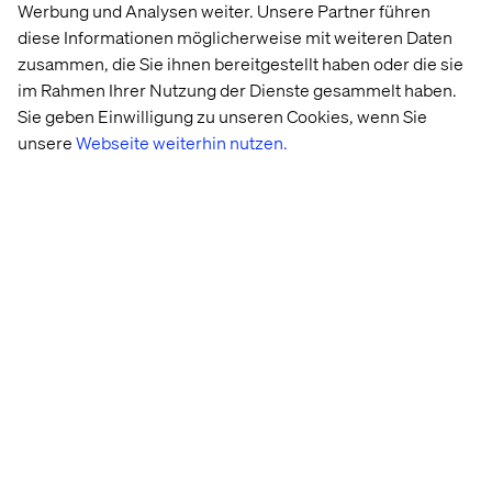
Frankreich, Großbritannien, Indien, Kanada, Mexiko,
Werbung und Analysen weiter. Unsere Partner führen
Niederlande, Nordmazedonien, Schweden, Schweiz,
diese Informationen möglicherweise mit weiteren Daten
Singapur, Ukraine, USA, Vereinigte Arabische Emirate)
zusammen, die Sie ihnen bereitgestellt haben oder die sie
auf vier Kontinenten vertreten.
im Rahmen Ihrer Nutzung der Dienste gesammelt haben.
Während die Expertise in den Bereichen Experience
Sie geben Einwilligung zu unseren Cookies, wenn Sie
Design, Technologie und Marketing liegt, gilt die
unsere
Webseite weiterhin nutzen.
Leidenschaft in der Bewältigung von herausfordernden
Geschäftstransformationen für Kunden.
Herausforderungen, bei denen Valtech die Customer
Journey neu erfindet und neue vernetzte Erlebnisse
schafft. Herausforderungen, bei denen die Agentur
Kunden hilft, ihre Arbeitsweise zu transformieren und
das Potenzial ihrer Daten auszuschöpfen.
Die Dienstleistungen
umfassen Strategieberatung,
Service Design, Technologie-Services und die
Optimierung geschäftskritischer digitaler Plattformen für
Multichannel-Commerce und Marketing.
Weitere Informationen:
valtech.com