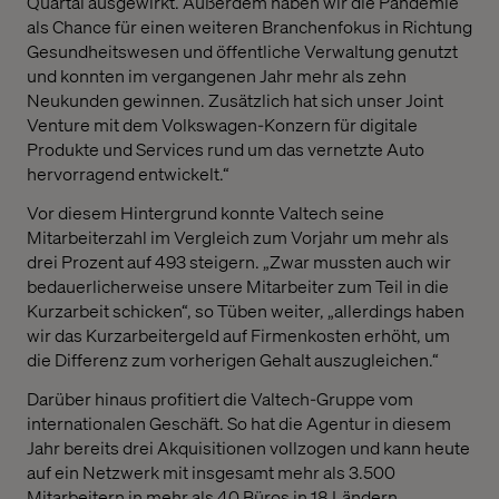
Quartal ausgewirkt. Außerdem haben wir die Pandemie
als Chance für einen weiteren Branchenfokus in Richtung
Gesundheitswesen und öffentliche Verwaltung genutzt
und konnten im vergangenen Jahr mehr als zehn
Neukunden gewinnen. Zusätzlich hat sich unser Joint
Venture mit dem Volkswagen-Konzern für digitale
Produkte und Services rund um das vernetzte Auto
hervorragend entwickelt.“
Vor diesem Hintergrund konnte Valtech seine
Mitarbeiterzahl im Vergleich zum Vorjahr um mehr als
drei Prozent auf 493 steigern. „Zwar mussten auch wir
bedauerlicherweise unsere Mitarbeiter zum Teil in die
Kurzarbeit schicken“, so Tüben weiter, „allerdings haben
wir das Kurzarbeitergeld auf Firmenkosten erhöht, um
die Differenz zum vorherigen Gehalt auszugleichen.“
Darüber hinaus profitiert die Valtech-Gruppe vom
internationalen Geschäft. So hat die Agentur in diesem
Jahr bereits drei Akquisitionen vollzogen und kann heute
auf ein Netzwerk mit insgesamt mehr als 3.500
Mitarbeitern in mehr als 40 Büros in 18 Ländern