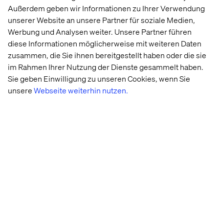
Sie ist Teil der internationalen Valtech- Gruppe mit mehr
Außerdem geben wir Informationen zu Ihrer Verwendung
als 2500 Mitarbeitern in 13 Ländern, in Deutschland
unserer Website an unsere Partner für soziale Medien,
arbeiten rund 300 Beschäftigte. Zu den Kunden von
Werbung und Analysen weiter. Unsere Partner führen
Valtech Deutschland zählen Audi, Bertelsmann Music
diese Informationen möglicherweise mit weiteren Daten
Group, BMW, Porsche, Linde, Lufthansa, Henkel, Marc
zusammen, die Sie ihnen bereitgestellt haben oder die sie
O’Polo und Miele, zum Partnernetzwerk gehören Firmen
im Rahmen Ihrer Nutzung der Dienste gesammelt haben.
wie Adobe, SAP Hybris und Sitecore.
Sie geben Einwilligung zu unseren Cookies, wenn Sie
unsere
Webseite weiterhin nutzen.
Pressekontakt
Simone Fasse - PR Manager - Valtech GmbH Mobil +49
170 48 330 16 - simone.fasse@valtech.de
Lassen Sie uns in Kontakt
treten