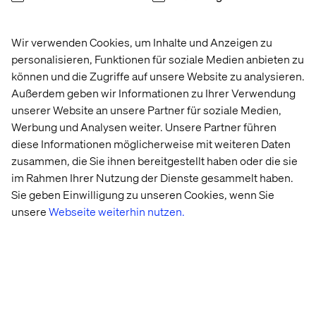
doing“: In enger partnerschaftlicher Zusammenarbeit mit
den Kunden sowie durch den Einsatz agiler Methoden
entwickelt Valtech innovative digitale Lösungen und
Wir verwenden Cookies, um Inhalte und Anzeigen zu
realisiert neue Geschäftsmodelle sowie
personalisieren, Funktionen für soziale Medien anbieten zu
Markenerlebnisse entlang der gesamten
können und die Zugriffe auf unsere Website zu analysieren.
Wertschöpfungskette. Ob komplexe Replatforming-
Außerdem geben wir Informationen zu Ihrer Verwendung
Projekte, E-Commerce-Plattformen, mobile
unserer Website an unsere Partner für soziale Medien,
Anwendungen oder digitale Services rund um das
Werbung und Analysen weiter. Unsere Partner führen
vernetzte Fahrzeug: Valtech steuert und verantwortet
diese Informationen möglicherweise mit weiteren Daten
mit einem End-to-End-Ansatz auch komplexe
zusammen, die Sie ihnen bereitgestellt haben oder die sie
Digitalisierungsprojekte.
im Rahmen Ihrer Nutzung der Dienste gesammelt haben.
Das auf den Kunden abgestimmte Zusammenspiel aus
Sie geben Einwilligung zu unseren Cookies, wenn Sie
Design, Anwendungsentwicklung und Backend-
unsere
Webseite weiterhin nutzen.
Integration ist die DNA des Unternehmens. Das
Leistungsspektrum von Valtech umfasst:
Transformation Consulting
CX Strategy
Data Science