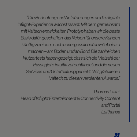
’’Die Bedeutung und Anforderungen an die digitale
Inflight-Experience wächst rasant. Mit dem gemeinsam
mit Valtech entwickelten Prototyp haben wir die beste
Basis dafür geschaffen, das Reisen für unsere Kunden
künftig zu einem noch unvergesslicheren Erlebnis zu
machen – am Boden und an Bord. Die zahlreichen
Nutzertests haben gezeigt, dass sich die Vielzahl der
Passagiere intuitiv zurechtfindet und die neuen
Services und Unterhaltung genießt. Wir gratulieren
Valtech zu diesen verdienten Awards.’’
Thomas Laxar
Head of Inflight Entertainment & Connectivity Content
and Portal
Lufthansa