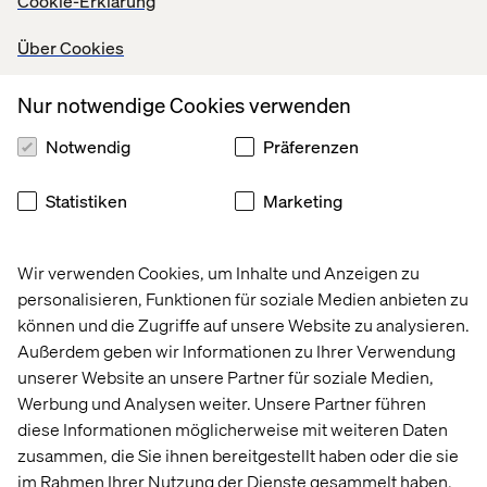
Cookie-Erklärung
Über Cookies
Wir freuen uns sehr über die Partnerschaft mit Valtech,
Nur notwendige Cookies verwenden
einer führenden Digitalagentur mit starkem Fokus auf E-
Commerce. Diese Partnerschaft ermöglicht es uns,
Notwendig
Präferenzen
unser Know-how im Bereich Product Information
Management (PIM) mit den umfassenden E-
Commerce- und digitalen Transformationsfähigkeiten
Statistiken
Marketing
von Valtech zu nutzen und Unternehmen dabei zu
helfen, nahtlose und ansprechende Kundenerlebnisse
über alle Kanäle hinweg zu bieten. Gemeinsam setzen
Wir verwenden Cookies, um Inhalte und Anzeigen zu
wir uns dafür ein, unsere Kunden in die Lage zu
personalisieren, Funktionen für soziale Medien anbieten zu
versetzen, die digitale Transformation voranzutreiben,
können und die Zugriffe auf unsere Website zu analysieren.
die betriebliche Effizienz zu steigern und einen
Außerdem geben wir Informationen zu Ihrer Verwendung
größeren Geschäftserfolg zu erzielen.
unserer Website an unsere Partner für soziale Medien,
Werbung und Analysen weiter. Unsere Partner führen
diese Informationen möglicherweise mit weiteren Daten
- Tobias Schlotter, VP Channel, Akeneo
zusammen, die Sie ihnen bereitgestellt haben oder die sie
im Rahmen Ihrer Nutzung der Dienste gesammelt haben.