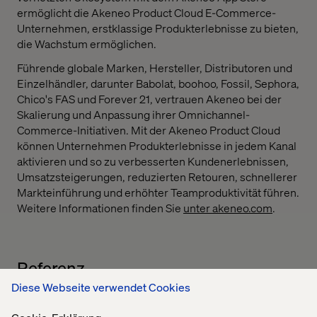
ermöglicht die Akeneo Product Cloud E-Commerce-
Unternehmen, erstklassige Produkterlebnisse zu bieten,
die Wachstum ermöglichen.
Führende globale Marken, Hersteller, Distributoren und
Einzelhändler, darunter Babolat, boohoo, Fossil, Sephora,
Chico's FAS und Forever 21, vertrauen Akeneo bei der
Skalierung und Anpassung ihrer Omnichannel-
Commerce-Initiativen. Mit der Akeneo Product Cloud
können Unternehmen Produkterlebnisse in jedem Kanal
aktivieren und so zu verbesserten Kundenerlebnissen,
Umsatzsteigerungen, reduzierten Retouren, schnellerer
Markteinführung und erhöhter Teamproduktivität führen.
Weitere Informationen finden Sie
unter akeneo.com
.
Referenz
Diese Webseite verwendet Cookies