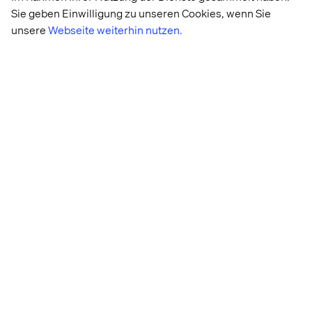
Sie geben Einwilligung zu unseren Cookies, wenn Sie
unsere
Webseite weiterhin nutzen.
Akeneo insights
Akeneo product experience management self-
assessment
Take this quick self-assessment to see where you are
on the path to Product Experience data excellence and
learn how Akeneo's customer platform can help you
succeed in your omnichannel strategy.
The 5 must-have roles on your product
experience team
Read the latest blog from Valtech and Akeneo to
discover the key roles your organization needs for a
flawless PXM program.
Valtech partner interview
Watch the partner interview from Unlock Paris to learn