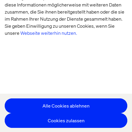
Offices
Karriere
diese Informationen möglicherweise mit weiteren Daten
zusammen, die Sie ihnen bereitgestellt haben oder die sie
im Rahmen Ihrer Nutzung der Dienste gesammelt haben.
Sie geben Einwilligung zu unseren Cookies, wenn Sie
unsere
Webseite weiterhin nutzen.
Datenschutzerklärung
Erklärung zu Cookies
Impressum
Barrierefreiheit
Stay in touch
Cookie-Einstellungen ändern
Alle Cookies ablehnen
Cookies zulassen