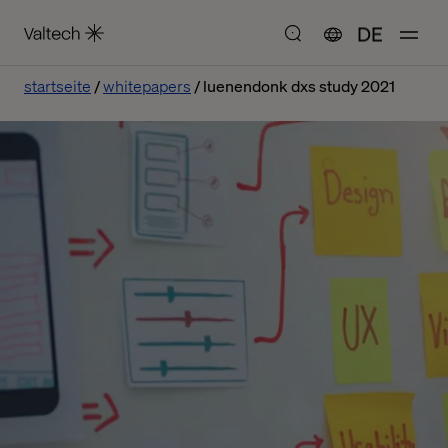
DE
startseite
whitepapers
luenendonk dxs study 2021