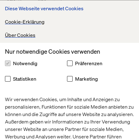
90
80
Pages
minutes
Diese Webseite verwendet Cookies
Jetzt downloaden
Cookie-Erklärung
Über Cookies
Wenn Sie sich für die Lünendonk-DXS-Studie (2020) aus
Nur notwendige Cookies verwenden
dem Vorjahr interessieren, klicken Sie bitte auf diesen
Link:
Notwendig
Präferenzen
https://www.valtech.com/de-
Statistiken
Marketing
de/whitepapers/luenendonk-dxs-study-2020/
Wir verwenden Cookies, um Inhalte und Anzeigen zu
personalisieren, Funktionen für soziale Medien anbieten zu
können und die Zugriffe auf unsere Website zu analysieren.
Außerdem geben wir Informationen zu Ihrer Verwendung
unserer Website an unsere Partner für soziale Medien,
Startseite
About
Werbung und Analysen weiter. Unsere Partner führen