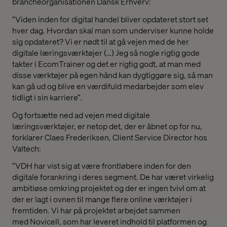
brancheorganisationen Dansk Erhverv:
”Viden inden for digital handel bliver opdateret stort set
hver dag. Hvordan skal man som underviser kunne holde
sig opdateret? Vi er nødt til at gå vejen med de her
digitale læringsværktøjer (…) Jeg så nogle rigtig gode
takter i EcomTrainer og det er rigtig godt, at man med
disse værktøjer på egen hånd kan dygtiggøre sig, så man
kan gå ud og blive en værdifuld medarbejder som elev
tidligt i sin karriere”.
Og fortsætte ned ad vejen med digitale
læringsværktøjer, er netop det, der er åbnet op for nu,
forklarer Claes Frederiksen, Client Service Director hos
Valtech:
”VDH har vist sig at være frontløbere inden for den
digitale forankring i deres segment. De har været virkelig
ambitiøse omkring projektet og der er ingen tvivl om at
der er lagt i ovnen til mange flere online værktøjer i
fremtiden. Vi har på projektet arbejdet sammen
med Novicell, som har leveret indhold til platformen og