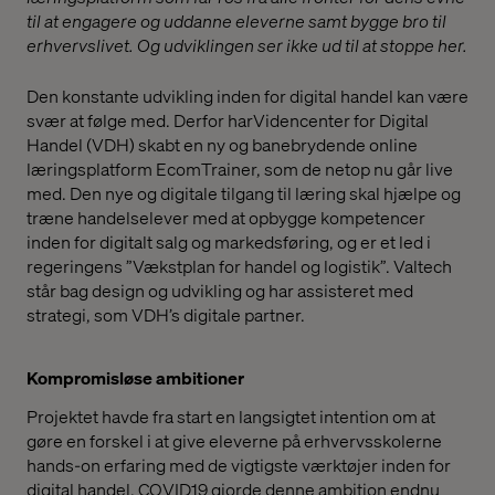
til at engagere og uddanne eleverne samt bygge bro til
erhvervslivet. Og udviklingen ser ikke ud til at stoppe her.
Den konstante udvikling inden for digital handel kan være
svær at følge med. Derfor harVidencenter for Digital
Handel (VDH) skabt en ny og banebrydende online
læringsplatform EcomTrainer, som de netop nu går live
med. Den nye og digitale tilgang til læring skal hjælpe og
træne handelselever med at opbygge kompetencer
inden for digitalt salg og markedsføring, og er et led i
regeringens ”Vækstplan for handel og logistik”. Valtech
står bag design og udvikling og har assisteret med
strategi, som VDH’s digitale partner.
Kompromisløse ambitioner
Projektet havde fra start en langsigtet intention om at
gøre en forskel i at give eleverne på erhvervsskolerne
hands-on erfaring med de vigtigste værktøjer inden for
digital handel. COVID19 gjorde denne ambition endnu