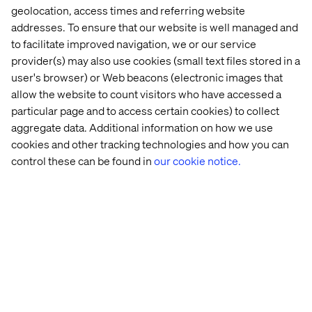
Underviser: ”Jeg er VILDT begejstret for EcomTrainer og
geolocation, access times and referring website
vil uden tvivl anvende det hele eller elementer derfra -
addresses. To ensure that our website is well managed and
tak tak tak!”
to facilitate improved navigation, we or our service
provider(s) may also use cookies (small text files stored in a
Elever: ”Vil blot sige, at EcomTrainer er megafedt! Det
user's browser) or Web beacons (electronic images that
giver et super indblik i, hvordan man arbejder med de
forskellige platforme.” Og ”Det er indbydende og det er
allow the website to count visitors who have accessed a
ikke kedeligt. Man får lyst til at bruge det og det vækker
particular page and to access certain cookies) to collect
interesse. Fed måde I har lavet simuleringen på.”
aggregate data. Additional information on how we use
cookies and other tracking technologies and how you can
EcomTrainer
er tilgængelig for alle landets
control these can be found in
our cookie notice.
erhvervsskoler fra den 9. marts 2021.
Om Videncenter for Digital Handel
Videncenter for Digital Handel er et nationalt videncenter
med det formål at gøre alle elever på
erhvervsuddannelserne dygtige til at håndtere
udviklingen inden for digital handel og matche de
aktuelle kompetencer, som virksomhederne
efterspørger. Dette gøres gennem udvikling af