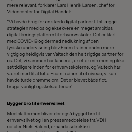
mere relevant, forklarer Lars Henrik Larsen, chef for
Videncenter for Digital Handel:
”Vi havde brug for en stærk digital partner til at lægge
strategien med os og eksekvere en meget ambitiøs
digital læringsplatform til erhvervsskoler. Det er klart
med COVID-19 og dermed nedlukning af den
fysiske undervisning blev EcomTrainer endnu mere
vigtig og heldigvis var Valtech den helt rigtige partner for
os. Det, vi sammen har lanceret, er efter min mening ikke
set tidligere inden for erhvervsskolerne, og Valtech har
været med til at løfte EcomTrainer til et niveau, vi kun
havde turde drømme om. Det er blevet både flot,
brugervenligt og skelsættende”
Bygger bro til erhvervslivet
Med platformen bliver der også bygget bro til
erhvervslivet og i en pressemeddelelse fra VDH
udtaler Niels Ralund, e-handelsdirektør i