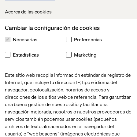
consistente en todos los canales de venta?
Acerca de las cookies
Búsqueda en el sitio
: ¿el cliente ve el producto correcto
cuando escribe texto en la barra de búsqueda del sitio
web? ¿Aún muestra el producto deseado si hay un error
Cambiar la configuración de cookies
tipográfico o si el cliente está utilizando un número de
Necesarias
Preferencias
unidad de mantenimiento de existencias (SKU)?
Merchandising
: ¿aparece la funda para teléfono móvil
Estadísticas
Marketing
del tamaño correcto como artículo sugerido cuando hay
un iPhone 13 en el carrito del cliente?
Presencia en el mercado
: ¿Cómo conseguimos
Este sitio web recopila información estándar de registro de
productos en Amazon, eBay y mercados emergentes? Y
Internet, que incluye tu dirección IP, tipo e idioma del
cómo aumentamos la exposición de los productos en los
navegador, geolocalización, horarios de acceso y
mercados y sitios web (gestión de estantes digitales).
direcciones de los sitios web de referencia. Para garantizar
una buena gestión de nuestro sitio y facilitar una
Creación y orquestación de pedidos
: una vez que se
navegación mejorada, nosotros o nuestros proveedores de
realiza un pedido, ¿los productos pueden enviarse desde
la tienda o enviarse a la tienda para que los clientes
servicios también podemos usar cookies (pequeños
puedan comprar en línea y recoger en la tienda?
archivos de texto almacenados en el navegador del
Básicamente, ¿puede el cliente elegir opciones de
usuario) o “web beacons” (imágenes electrónicas que