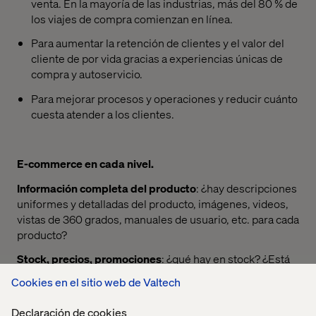
venta. En la mayoría de las industrias, más del 80 % de
los viajes de compra comienzan en línea.
Para aumentar la retención de clientes y el valor del
cliente de por vida gracias a experiencias únicas de
compra y autoservicio.
Para mejorar procesos y operaciones y reducir cuánto
cuesta atender a los clientes.
E-commerce en cada nivel.
Información completa del producto
: ¿hay descripciones
uniformes y detalladas del producto, imágenes, videos,
vistas de 360 grados, manuales de usuario, etc. para cada
producto?
Stock, precios, promociones
: ¿qué hay en stock? ¿Está
listo para ser recogido en la tienda o sucursal más
Cookies en el sitio web de Valtech
cercana? ¿El precio mostrado es el correcto para ese
comprador? ¿Y las promociones se aplican de manera
Declaración de cookies