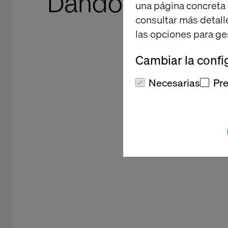
Dando forma al 
una página concreta 
consultar más detall
más allá
las opciones para ge
mov
Cambiar la confi
Necesarias
Pre