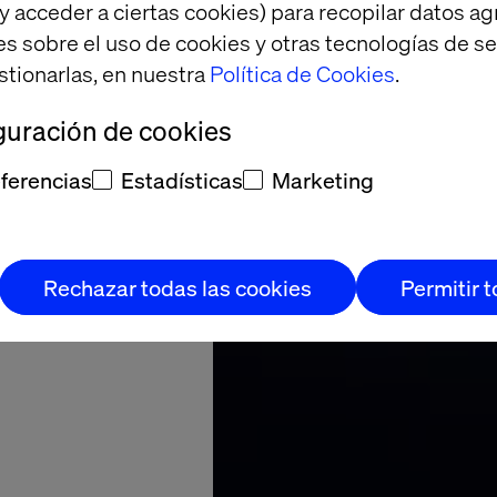
futuro
y acceder a ciertas cookies) para recopilar datos 
es sobre el uso de cookies y otras tecnologías de s
 de la
stionarlas, en nuestra
Política de Cookies
.
ilidad
guración de cookies
ferencias
Estadísticas
Marketing
Rechazar todas las cookies
Permitir 