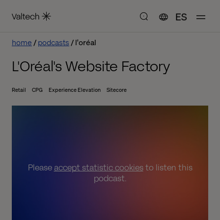
ES
home
podcasts
l'oréal
L'Oréal's Website Factory
Retail
CPG
Experience Elevation
Sitecore
Please
accept statistic cookies
to listen this
podcast.