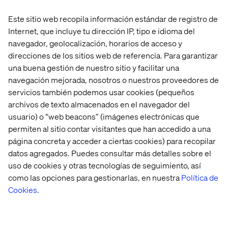
Este sitio web recopila información estándar de registro de
Internet, que incluye tu dirección IP, tipo e idioma del
navegador, geolocalización, horarios de acceso y
direcciones de los sitios web de referencia. Para garantizar
una buena gestión de nuestro sitio y facilitar una
navegación mejorada, nosotros o nuestros proveedores de
servicios también podemos usar cookies (pequeños
archivos de texto almacenados en el navegador del
usuario) o “web beacons” (imágenes electrónicas que
permiten al sitio contar visitantes que han accedido a una
Acelerador
página concreta y acceder a ciertas cookies) para recopilar
Valtech One
datos agregados. Puedes consultar más detalles sobre el
uso de cookies y otras tecnologías de seguimiento, así
Construye más rápido con Valtech One, un
como las opciones para gestionarlas, en nuestra
Política de
acelerador de IA independiente de la
Cookies
.
plataforma para la gestión de contenido
escalable y personalizado.