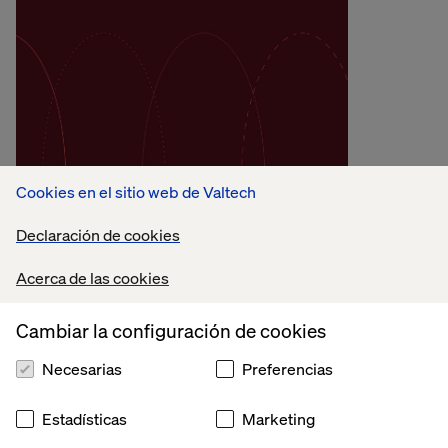
Metodología
Cookies en el sitio web de Valtech
Transformación
Declaración de cookies
Operativa
Acerca de las cookies
Explora el enfoque de Valtech para
transformar el modelo operativo y convertir el
Cambiar la configuración de cookies
valor retenido en resultados medibles con IA y
Necesarias
Preferencias
orquestación.
Estadísticas
Marketing
Explorar enfoque