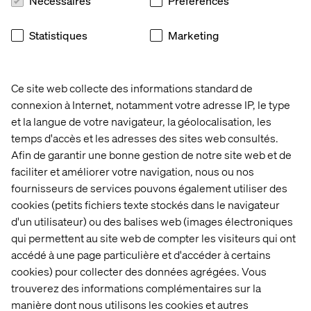
Nécessaires
Préférences
de son équipe sur les différentes compétences clés
liées à son expertise.
Statistiques
Marketing
Définir le mandat, les responsabilités et l’imputabilité de
chaque équipe permet de servir une stratégie de
contenu commune par le biais d’une organisation
éditoriale efficace. Cela consiste à structurer les
Ce site web collecte des informations standard de
processus de production de contenus pour alimenter les
connexion à Internet, notamment votre adresse IP, le type
différents canaux de communication selon un calendrier
et la langue de votre navigateur, la géolocalisation, les
éditorial défini. Il devient alors plus facile de mettre en
temps d'accès et les adresses des sites web consultés.
lien les ressources pertinentes au bon moment, comme
Afin de garantir une bonne gestion de notre site web et de
par exemple l’expert SEO avec le rédacteur Web, ou
faciliter et améliorer votre navigation, nous ou nos
encore le gestionnaire de communauté avec l’agence en
fournisseurs de services pouvons également utiliser des
charge des campagnes publicitaires.
cookies (petits fichiers texte stockés dans le navigateur
Quel modèle de gouvernance éditoriale?
d'un utilisateur) ou des balises web (images électroniques
qui permettent au site web de compter les visiteurs qui ont
Au regard des différentes études sur le sujet, il existe de
accédé à une page particulière et d'accéder à certains
nombreux modèles de gouvernance. La gouvernance
cookies) pour collecter des données agrégées. Vous
centralisée, par exemple, induit la création de deux
groupes:
un comité de direction éditoriale
, qui décide de
trouverez des informations complémentaires sur la
la stratégie et de la planification, et un
groupe de travail
manière dont nous utilisons les cookies et autres