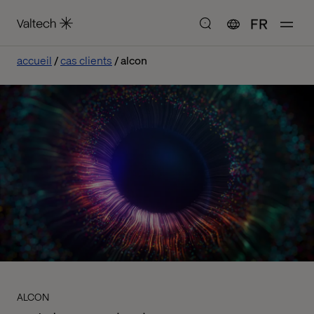
FR
accueil
cas clients
alcon
ALCON