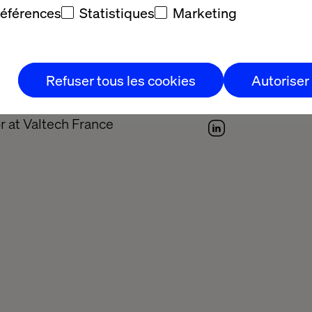
références
Statistiques
Marketing
al Malotti
Kiran Tan
Refuser tous les cookies
Autoriser
Retail Strategy Lead & Strategy
Client Partner, V
r at Valtech France