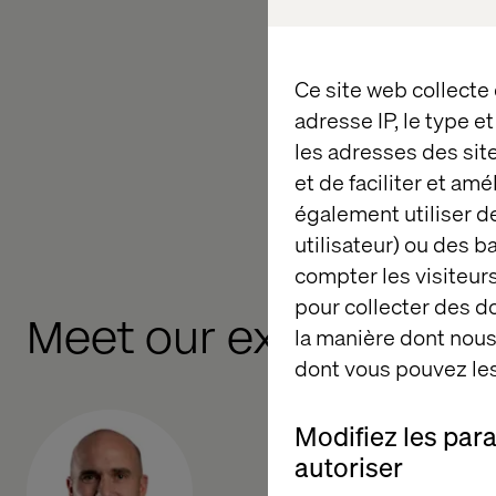
can create truly inte
across every custom
Ce site web collecte
Want to hear how we 
adresse IP, le type e
just curious about wha
les adresses des sit
Book a meeting with
et de faciliter et am
And don’t miss the fr
également utiliser de
utilisateur) ou des 
compter les visiteurs
pour collecter des 
Meet our experts
la manière dont nous 
dont vous pouvez les
Modifiez les par
autoriser