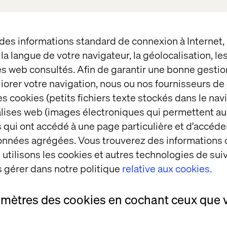
lligent experiences. Ones that connect data, strategy
er touchpoint.
 des informations standard de connexion à Internet
helped SharkNinja unify global marketing across 1
t la langue de votre navigateur, la géolocalisation, l
t’s next for digital retail?
es web consultés. Afin de garantir une bonne gestio
 the Valtech team
and let’s chat.
éliorer votre navigation, nous ou nos fournisseurs d
ozen treats at our booth. Yes, really.
s cookies (petits fichiers texte stockés dans le nav
balises web (images électroniques qui permettent au
 qui ont accédé à une page particulière et d'accéder
données agrégées. Vous trouverez des informations
utilisons les cookies et autres technologies de suiv
 gérer dans notre politique
relative aux cookies.
amètres des cookies en cochant ceux que 