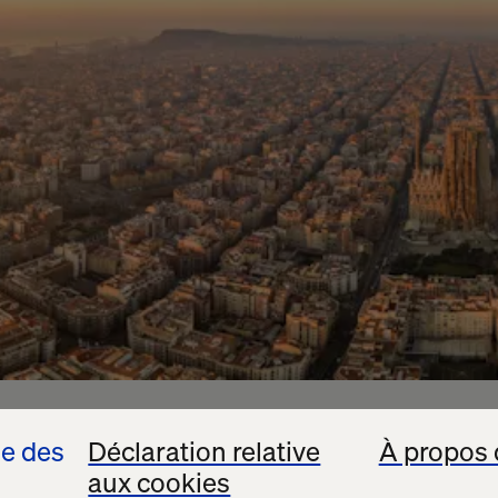
se des
Déclaration relative
À propos 
aux cookies
ptalk Europe with our partner Bloomreach to explor