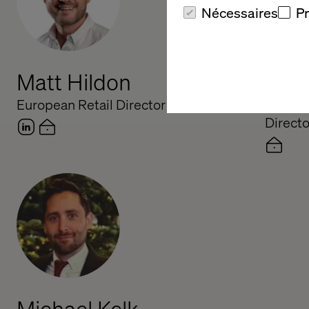
Nécessaires
P
Matt Hildon
Pasc
European Retail Director
Global 
Directo
Michael Kelk