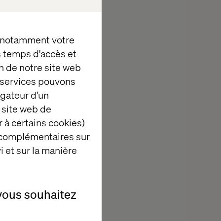
, and creativity
, notamment votre
0 markets? Or
es temps d'accès et
n de notre site web
e services pouvons
igateur d'un
 site web de
 à certains cookies)
 complémentaires sur
i et sur la manière
vous souhaitez