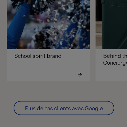
School spirit brand
Behind th
Concierg
Plus de cas clients avec Google