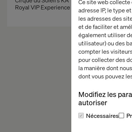
Cirque du Soleil’s KÀ 
Experienc
Ce site web collecte
Royal VIP Experience
The Sphe
adresse IP, le type e
les adresses des sit
et de faciliter et am
également utiliser de
utilisateur) ou des 
compter les visiteurs
Valtech 
pour collecter des 
la manière dont nous 
dont vous pouvez les
We unlock value usi
Discover
how we are
Modifiez les par
autoriser
Nécessaires
P