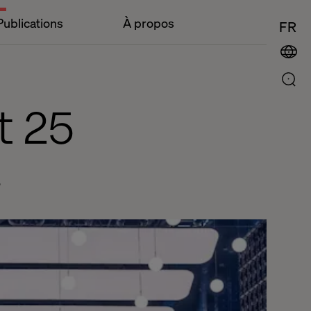
Publications
À propos
FR
t 25
.