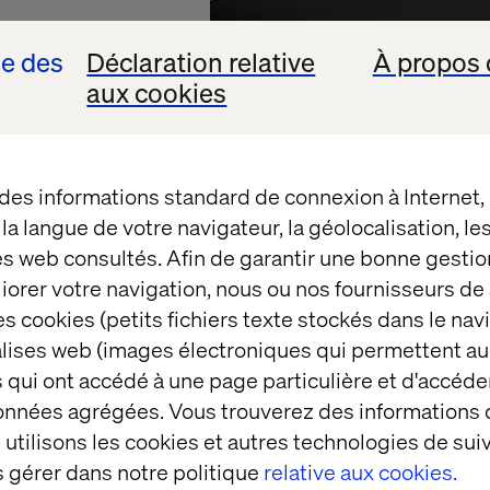
se des
Déclaration relative
À propos 
aux cookies
e la
 des informations standard de connexion à Internet
t la langue de votre navigateur, la géolocalisation, l
urs
es web consultés. Afin de garantir une bonne gestio
éliorer votre navigation, nous ou nos fournisseurs d
s cookies (petits fichiers texte stockés dans le nav
balises web (images électroniques qui permettent au
 qui ont accédé à une page particulière et d'accéder
es véhicules
données agrégées. Vous trouverez des informations
 le Mobility-
utilisons les cookies et autres technologies de suiv
des données
 gérer dans notre politique
relative aux cookies.