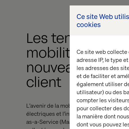
Ce site Web utili
cookies
Les tendances d
mobilité et les
Ce site web collecte
adresse IP, le type e
nouveaux parco
les adresses des sit
et de faciliter et am
client
également utiliser de
utilisateur) ou des 
compter les visiteurs
L'avenir de la mobilité sera dominé par l
pour collecter des 
électriques et l'internet des objets (IOT),
la manière dont nous 
as-a-Service (MaaS) et la monétisation 
dont vous pouvez les