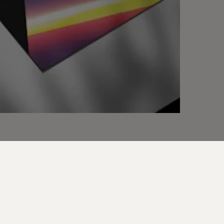
ile grand public,
é.*