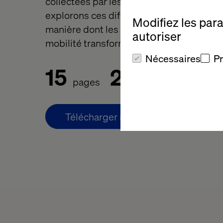
collectées par les marques. Dans ce livre
explorons ces différentes thématiques, a
Modifiez les par
manière dont les changements du secteu
autoriser
mobilité transforment les relations avec l
Nécessaires
P
15
20
pages
minutes de lectur
Télécharger maintenant