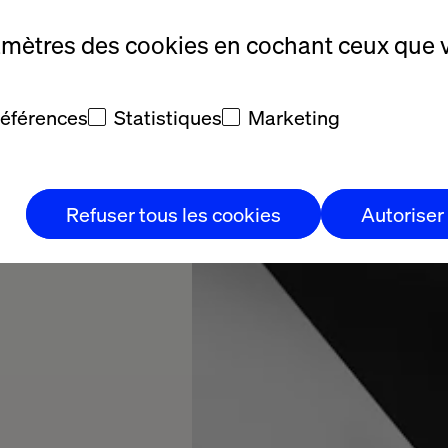
 blanc, nous
insi que la
amètres des cookies en cochant ceux que 
r de la
es clients.
références
Statistiques
Marketing
e
Refuser tous les cookies
Autoriser