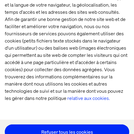
et la langue de votre navigateur, la géolocalisation, les
temps d'accès et les adresses des sites web consultés.
Afin de garantir une bonne gestion de notre site web et de
Accueil
Qui sommes-nous
faciliter et améliorer votre navigation, nous ou nos
fournisseurs de services pouvons également utiliser des
Nos bureaux
Collaborateurs
cookies (petits fichiers texte stockés dans le navigateur
d'un utilisateur) ou des balises web (images électroniques
qui permettent au site web de compter les visiteurs qui ont
accédé à une page particulière et d'accéder à certains
cookies) pour collecter des données agrégées. Vous
trouverez des informations complémentaires sur la
manière dont nous utilisons les cookies et autres
Déclaration sur les cookies
technologies de suivi et sur la manière dont vous pouvez
Déclaration de confidentialité
les gérer dans notre politique
relative aux cookies.
Mentions légales
Suivez nos actualités
Paramétrer les cookies
Refuser tous les cookies