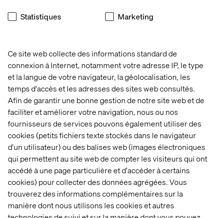
Il est indispensab
le
de travailler ensemble
Statistiques
Marketing
et
de manière organisée. L'équipe qui
réussit est celle qui
comprend
qu'il faut
d'abord bien former et intégrer
s
es
Ce site web collecte des informations standard de
membres pour gagner du temps par la
connexion à Internet, notamment votre adresse IP, le type
suite. Quand nos vendeurs comprennent
et la langue de votre navigateur, la géolocalisation, les
temps d'accès et les adresses des sites web consultés.
l'utilité du
libre-service pour les clients, ils
Afin de garantir une bonne gestion de notre site web et de
en
deviennent les premiers ambassadeurs.
faciliter et améliorer votre navigation, nous ou nos
Et
peu importe le canal
, les commissions
fournisseurs de services pouvons également utiliser des
restent les mêmes : en fin de compte, avec
cookies (petits fichiers texte stockés dans le navigateur
d'un utilisateur) ou des balises web (images électroniques
le e-commerce, on gagne plus en faisant
qui permettent au site web de compter les visiteurs qui ont
moins d'efforts !
accédé à une page particulière et d'accéder à certains
cookies) pour collecter des données agrégées. Vous
- Karin
Smart Portal Program Manager,
trouverez des informations complémentaires sur la
Örnsten
Atlas Copco
manière dont nous utilisons les cookies et autres
technologies de suivi et sur la manière dont vous pouvez