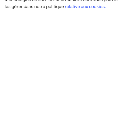
les gérer dans notre politique
relative aux cookies.
J'aurais préféré ne pas perdre autant de
temps (et d'argent !) à rechercher une
plateforme unique. Nous avons désormais
opté pour la modularité et adopté une
approche "fit-for-purpose".
- Un leader de l'industrie B2B
Accédez dès aujourd'hui à notre rapport pour découvrir
les informations précieuses fournies par de nombreux
pionniers du numérique dans l'industrie. Plongez dans
l'analyse de l'état actuel du marché et apprenez
comment ces leaders façonnent l'avenir dans un