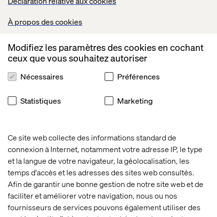
Déclaration relative aux cookies
données
À propos des cookies
Modifiez les paramètres des cookies en cochant
ceux que vous souhaitez autoriser
Créativité et performance marketing
Nécessaires
Préférences
Réaliser le plein potentiel des
marques
Statistiques
Marketing
Ce site web collecte des informations standard de
connexion à Internet, notamment votre adresse IP, le type
et la langue de votre navigateur, la géolocalisation, les
temps d'accès et les adresses des sites web consultés.
Afin de garantir une bonne gestion de notre site web et de
faciliter et améliorer votre navigation, nous ou nos
fournisseurs de services pouvons également utiliser des