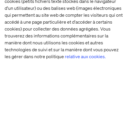
cookies (petits fichiers texte stockés dans le navigateur
d'un utilisateur) ou des balises web (images électroniques
qui permettent au site web de compter les visiteurs qui ont
accédé à une page particulière et d'accéder à certains
cookies) pour collecter des données agrégées. Vous
trouverez des informations complémentaires sur la
manière dont nous utilisons les cookies et autres
Des expériences retail optimisées par l'IA
technologies de suivi et sur la manière dont vous pouvez
les gérer dans notre politique
relative aux cookies.
En combinant l’IA de pointe de Google Cloud avec
l’innovation par l’expérience de Valtech, nous aidons les
marques retail à aller plus vite, personnaliser plus
efficacement et prendre des décisions en toute
confiance.
Découvrez comment nous transformons les
expériences retail