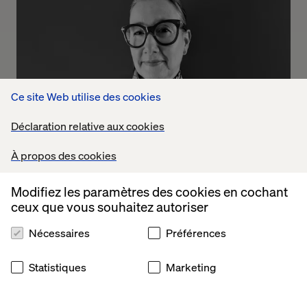
Ce site Web utilise des cookies
Déclaration relative aux cookies
À propos des cookies
Modifiez les paramètres des cookies en cochant
Decoding brand transformation 
ceux que vous souhaitez autoriser
Listen the podcast
Nécessaires
Préférences
Statistiques
Marketing