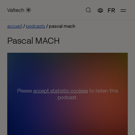
FR
accueil
podcasts
pascal mach
Pascal MACH
Please
accept statistic cookies
to listen this
podcast.