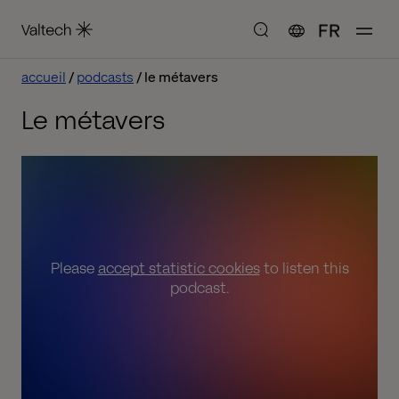
FR
accueil
podcasts
le métavers
Le métavers
Please
accept statistic cookies
to listen this
podcast.