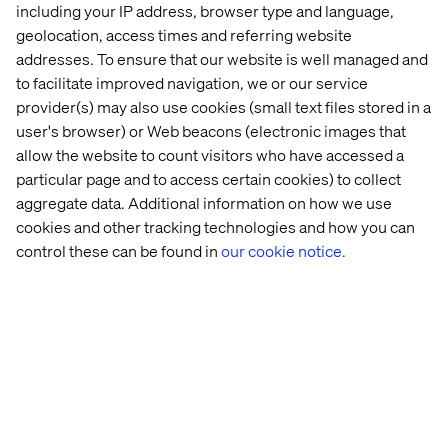
prijswinnend digitaal werk maken voor klanten als
including your IP address, browser type and language,
Heineken, Yamaha, Danone en Volkswagen. Daarnaast
geolocation, access times and referring website
hebben we meer dan 2.500 collega’s in 16 landen wat
addresses. To ensure that our website is well managed and
ongelofelijk veel mogelijkheden biedt voor
to facilitate improved navigation, we or our service
medewerkers en opdrachtgevers. Ik ben trots op wat we
provider(s) may also use cookies (small text files stored in a
tot nu toe met elkaar bereikt hebben en heb heel veel zin
user's browser) or Web beacons (electronic images that
om de toekomst van ons bedrijf verder vorm te gaan
allow the website to count visitors who have accessed a
geven als CEO van Valtech Nederland. Een toekomst
particular page and to access certain cookies) to collect
waarin wij onszelf als digital agency ook moeten
aggregate data. Additional information on how we use
transformeren om optimaal toegevoegde waarde te
cookies and other tracking technologies and how you can
kunnen blijven leveren aan opdrachtgevers en om talent
control these can be found in
our cookie notice.
aan ons te blijven binden.”
PR CONTACT VALTECH
Elise Vroonland, Marketing Manager Valtech Nederland
Elise.vroonland@valtech.com
+31 (0)6 24 99 51 31