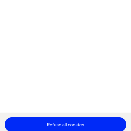
Home
Over
Kantoren
Carrière
Privacy Notice
Cookie Statement
Accessibility
Stay in touch
Cookie instellingen
Refuse all cookies