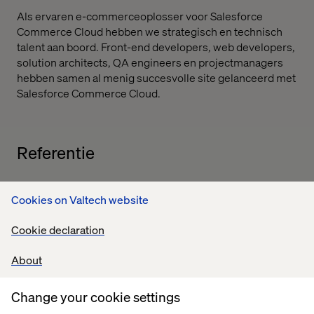
Als ervaren e-commerceoplosser voor Salesforce
Commerce Cloud hebben we strategisch en technisch
talent aan boord. Front-end developers, web developers,
solution architects, QA engineers en projectmanagers
hebben samen al menig succesvolle site gelanceerd met
Salesforce Commerce Cloud.
Referentie
Cookies on Valtech website
Cookie declaration
Het projectteam van Valtech heeft bewezen dat
About
mijpalen, zelfs in kritieke projectfasen, gewoon kunnen
worden gehaald. Dit dankzij de vele e-commerce-
Change your cookie settings
ervaring van het team en het gebruik van een agile