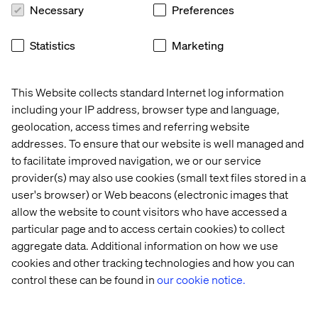
werkwijze.
Necessary
Preferences
- Dr. Felix Kreyer, Director Online, Marc O' Polo
International GmbH
Statistics
Marketing
This Website collects standard Internet log information
including your IP address, browser type and language,
geolocation, access times and referring website
addresses. To ensure that our website is well managed and
Recent cases and insights
to facilitate improved navigation, we or our service
provider(s) may also use cookies (small text files stored in a
Insight
Insight
Insight
Insight
user's browser) or Web beacons (electronic images that
allow the website to count visitors who have accessed a
particular page and to access certain cookies) to collect
aggregate data. Additional information on how we use
cookies and other tracking technologies and how you can
control these can be found in
our cookie notice.