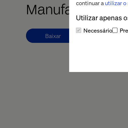
continuar a
utilizar 
Manufatura 202
Utilizar apenas 
Necessário
Pre
Baixar