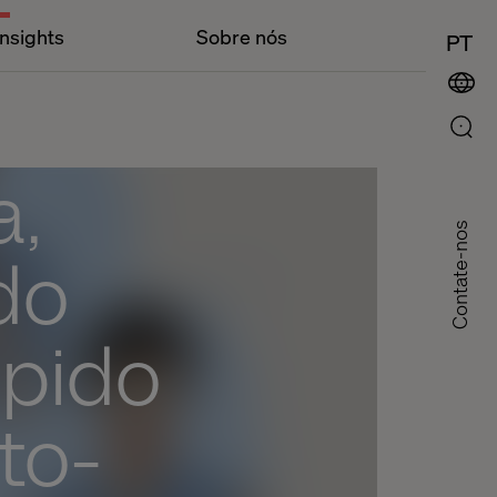
Insights
Sobre nós
PT
a,
Contate-nos
do
ápido
to-