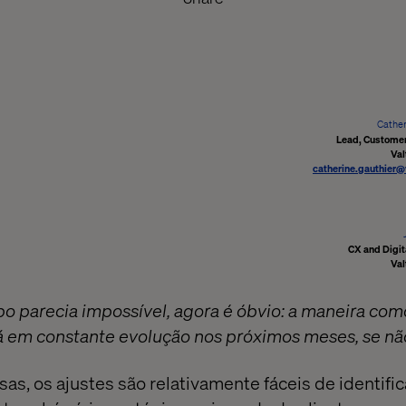
Cather
Lead, Custome
Val
catherine.gauthier
CX and Digit
Val
o parecia impossível, agora é óbvio: a maneira co
á em constante evolução nos próximos meses, se nã
s, os ajustes são relativamente fáceis de identific