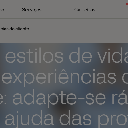
ho
Serviços
Carreiras
cias do cliente
estilos de vid
 experiências 
e: adapte-se r
 ajuda das pro