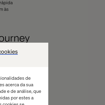
 rápida
m às
.
journey
cookies
ê-la. Embora
cionalidades de
dê-los melhor,
es acerca da sua
pesquisas de
ade e de análise, que
sas de
idas por estes a
 atendimento ao
s cookies se