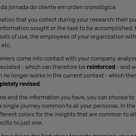
 da jornada do cliente em orden cronológica
mation that you collect during your research: their p
 information sought or the task to be accomplished,
exts of use, the employees of your organization wi
 etc.
mers come into contact with your company, analyze
reciated - which can therefore be
reinforced
- and w
h no longer works in the current context - which the
letely
revised
.
e and the information you have, you can choose to
a single journey common to all your personas. In the
ifferent colors for the insights that are common to a
cific to just one.
 have taken the first steps towards mapping your 