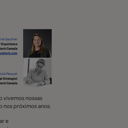
ine Gauthier
r Experience
tech Canada
@valtech.com
Julie Fesquet
al Strategist
tech Canada
mo vivemos nossas
o nos próximos anos.
ar e