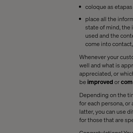
coloque as etapas
place all the infor
state of mind, the
used and the cont
come into contact,
Whenever your custo
well and what is app
appreciated, or whic
be
improved
or
comp
Depending on the tim
for each persona, or 
latter, you can use d
for those that are spe
Congratulations! You