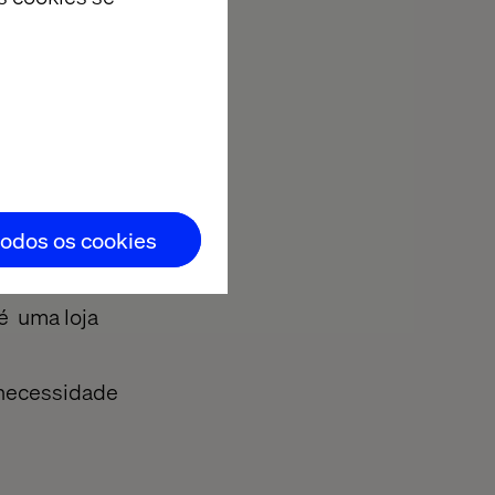
disponíveis
a, perfis de
e que diferem
o várias
todos os cookies
as online
é uma loja
 necessidade