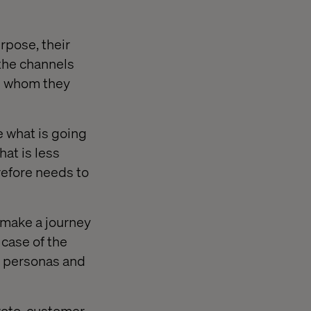
urpose, their
 the channels
th whom they
 what is going
hat is less
refore needs to
 make a journey
 case of the
ll personas and
proto-customer