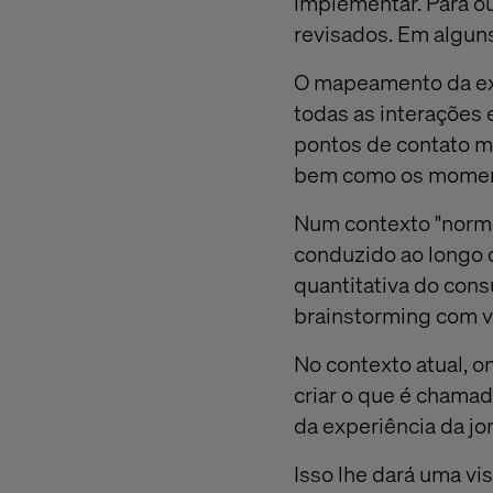
implementar. Para ou
revisados. Em alguns
O mapeamento da exp
todas as interações 
pontos de contato ma
bem como os momento
Num contexto "normal
conduzido ao longo d
quantitativa do cons
brainstorming com vá
No contexto atual, o
criar o que é chamad
da experiência da jo
Isso lhe dará uma vi