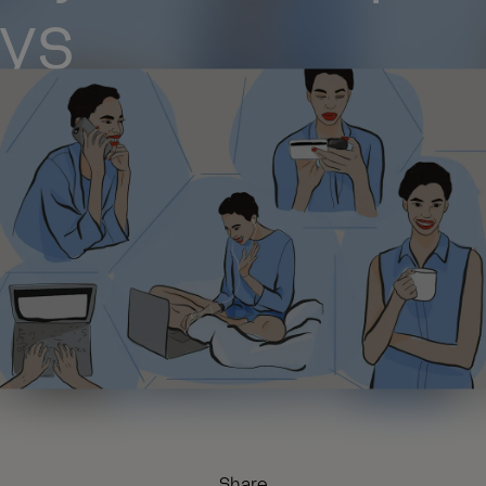
eys
Share