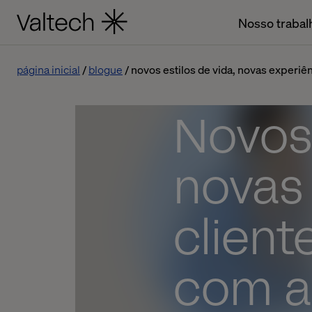
Nosso trabal
página inicial
blogue
novos estilos de vida, novas experiên
Novos 
novas
client
com a