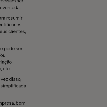
precisam ser
inventada.
ara resumir
ntificar os
eus clientes,
ue pode ser
/ou
iação,
 etc.
 vez disso,
 simplificada
empresa, bem