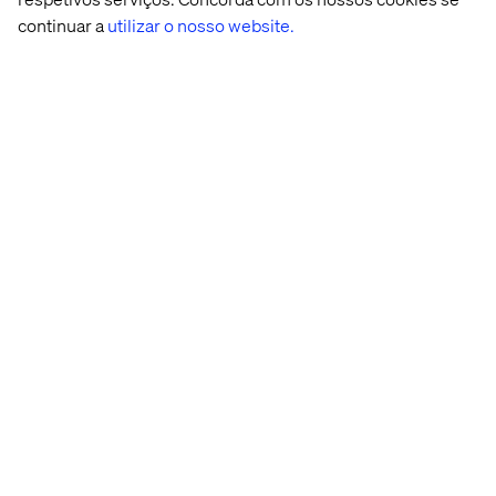
continuar a
utilizar o nosso website.
Conteúdo relacionado
Case
Insight
Whitepaper
Podcas