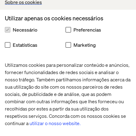
Sobre os cookies
A Valtech é uma rede global criada em 1993, que
atualmente emprega mais de 4.500 profissionais, entre
Utilizar apenas os cookies necessários
designers experientes, marketeiros, cientistas de dados,
criativos e engenheiros de software nos cinco
Necessário
Preferencias
continentes, com mais de 50 escritórios em 18 países
(Argentina, Brasil, Canadá, China, Dinamarca, França,
Estatísticas
Marketing
Alemanha, Índia, México, Macedônia do Norte, Holanda,
Cingapura, Suécia, Suíça, Ucrânia, Emirados Árabes
Unidos, Reino Unido e Estados Unidos).
Utilizamos cookies para personalizar conteúdo e anúncios,
fornecer funcionalidades de redes sociais e analisar o
Embora nossa experiência seja em design, tecnologia e
marketing, nossa paixão é lidar com os desafios
nosso tráfego. Também partilhamos informações acerca da
comerciais transformacionais de nossos clientes.
sua utilização do site com os nossos parceiros de redes
Desafios onde reimaginamos a jornada do cliente e
sociais, de publicidade e de análise, que as podem
construímos novas experiências conectadas. Desafios
combinar com outras informações que lhes forneceu ou
onde fazemos os dados funcionarem nesta nova era e
recolhidas por estes a partir da sua utilização dos
ajudamos nossos clientes a transformar a maneira como
respetivos serviços. Concorda com os nossos cookies se
eles operam.
continuar a
utilizar o nosso website.
Nossos serviços incluem consultoria estratégica, projeto