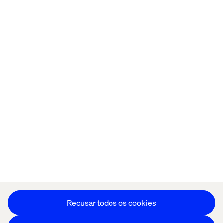
Página inicial
Sobre
Escritórios
Carreiras
Política de cookies
Aviso de Privacidade
Stay in touch
Editar as preferências de cookies
Recusar todos os cookies