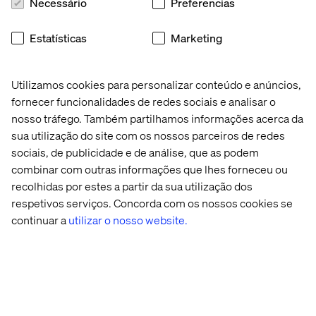
Necessário
Preferencias
Estatísticas
Marketing
Utilizamos cookies para personalizar conteúdo e anúncios,
fornecer funcionalidades de redes sociais e analisar o
nosso tráfego. Também partilhamos informações acerca da
sua utilização do site com os nossos parceiros de redes
sociais, de publicidade e de análise, que as podem
combinar com outras informações que lhes forneceu ou
recolhidas por estes a partir da sua utilização dos
respetivos serviços. Concorda com os nossos cookies se
Global 
Axpo 
AI in 
Join 
continuar a
utilizar o nosso website.
leader 
Group 
the 
Valtech 
in 
Software 
at 
flavors 
Development 
DMFS 
and 
Lifecycle
Canada 
fragrances
2026