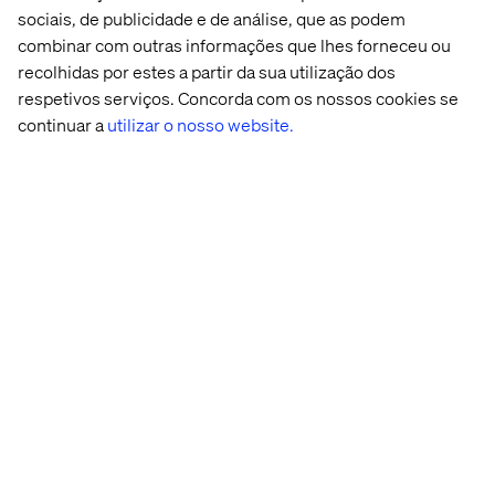
sociais, de publicidade e de análise, que as podem
O papel da IA na
combinar com outras informações que lhes forneceu ou
transformação do modelo
recolhidas por estes a partir da sua utilização dos
operacional
respetivos serviços. Concorda com os nossos cookies se
continuar a
utilizar o nosso website.
Na abordagem da Valtech, a IA é integrada diretamente
ao modelo operacional, possibilitando:
Orquestração em tempo real entre fluxos de trabalho
Coordenação automatizada entre sistemas e equipes
Otimização contínua baseada em dados em tempo
real
Escalabilidade sem aumentos proporcionais de custo
Orquestração, não
substituição