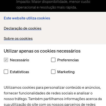
Impacto: Maior disponibilidade, menor custo
operacional e resolução mais rápida.
Este website utiliza cookies
Declaração de cookies
Sobre os cookies
Utilizar apenas os cookies necessários
Quando a transformação do modelo operacional é
implementada dessa forma, os fluxos de trabalho se
Necessário
Preferencias
conectam, os sistemas coordenam a execução
automaticamente, as equipes dedicam menos tempo à
Estatísticas
Marketing
gestão do trabalho e o desempenho melhora
continuamente, e não apenas em ciclos periódicos.
É assim que a transformação do modelo operacional se
Utilizamos cookies para personalizar conteúdo e anúncios,
apresenta quando está totalmente operacionalizada.
fornecer funcionalidades de redes sociais e analisar o
nosso tráfego. Também partilhamos informações acerca da
sua utilização do site com os nossos parceiros de redes