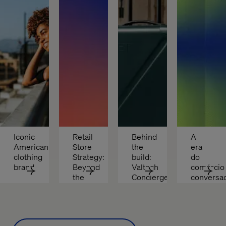
Iconic 
Retail 
Behind 
A 
American 
Store 
the 
era 
clothing 
Strategy: 
build: 
do 
brand
Beyond 
Valtech 
comércio 
the 
Concierge
conversac
Transaction
relatório 
2026