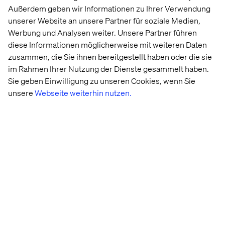
einheitlichen digitalen Lösungen für Einzelhändler
Außerdem geben wir Informationen zu Ihrer Verwendung
kundenorientierten Visualisierungs-Anwendungen
unserer Website an unsere Partner für soziale Medien,
Werbung und Analysen weiter. Unsere Partner führen
innovativen Omni-Channel-Kundenerlebnissen.
diese Informationen möglicherweise mit weiteren Daten
Zu unseren Kunden zählen Luxury-Retailer, Sportmode-
zusammen, die Sie ihnen bereitgestellt haben oder die sie
und Bekleidungshändler, B2C- und B2B-Online-Händler,
im Rahmen Ihrer Nutzung der Dienste gesammelt haben.
Fachhändler, Automobilhändler, Lebensmittelhändler
Sie geben Einwilligung zu unseren Cookies, wenn Sie
und Hotels.
unsere
Webseite weiterhin nutzen.
Key Offering
Beratung
(Expert-Level)